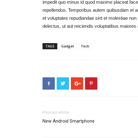
impedit quo minus id quod maxime placeat fac
repellendus. Temporibus autem quibusdam et aut 
et voluptates repudiandae sint et molestiae non
delectus, ut aut reiciendis voluptatibus maiores
TAGS
Gadget
Tech
Previous article
New Android Smartphone